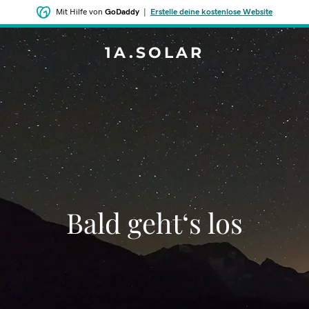
Mit Hilfe von
GoDaddy
|
Erstelle deine kostenlose Website
1A.SOLAR
Bald geht‘s los