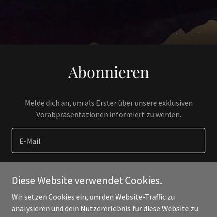
Abonnieren
Melde dich an, um als Erster über unsere exklusiven
Vorabpräsentationen informiert zu werden.
E-Mail
Diese Website verwendet Cookies.
REGISTRIEREN
Wir setzen Cookies ein, um den Website-Traffic zu
analysieren und dein Nutzererlebnis für diese Website zu